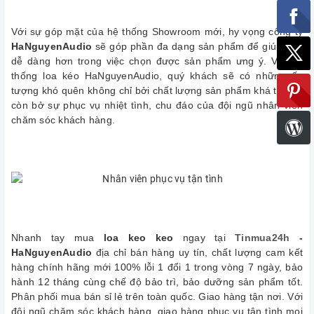
Với sự góp mặt của hệ thống Showroom mới, hy vọng công ty
HaNguyenAudio
sẽ góp phần đa dạng sản phẩm để giúp bạn
dễ dàng hơn trong việc chọn được sản phẩm ưng ý. Với hệ
thống loa kéo HaNguyenAudio, quý khách sẽ có những ấn
tượng khó quên không chỉ bởi chất lượng sản phẩm khá tốt mà
còn bở sự phục vụ nhiệt tình, chu đáo của đội ngũ nhân viên
chăm sóc khách hàng.
Nhanh tay mua
loa keo keo
ngay tại
Tinmua24h
-
HaNguyenAudio
địa chỉ bán hàng uy tín, chất lượng cam kết
hàng chính hãng mới 100% lỗi 1 đổi 1 trong vòng 7 ngày, bảo
hành 12 tháng cùng chế độ bảo trì, bảo dưỡng sản phẩm tốt.
Phân phối mua bán sỉ lẻ trên toàn quốc. Giao hàng tận nơi. Với
đội ngũ chăm sóc khách hàng, giao hàng phục vụ tận tình mọi