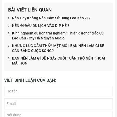
BÀI VIẾT LIÊN QUAN
Nên Hay Không Nên Cấm Sử Dụng Loa Kéo ???
NÊN ĐI ĐÂU DU LỊCH VÀO DỊP HÈ ?
Kinh nghiệm du lịch trải nghiệm "Thiên đường" đảo Cù
Lao Câu - Cty Hà Nguyễn Audio
NHỮNG LÚC CẢM THẤY MỆT MỎI, BẠN NÊN LÀM GÌ ĐỂ
CÂN BẰNG CUỘC SỐNG?
BẠN NÊN LÀM GÌ ĐỂ NGÀY CUỐI TUẦN TRỞ NÊN THOẢI
MÁI HƠN
VIẾT BÌNH LUẬN CỦA BẠN: