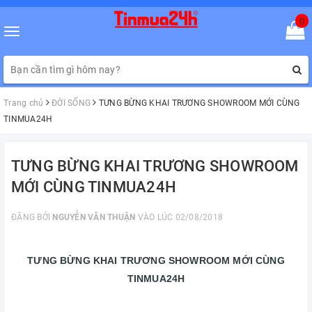
0
Toggle
navigation
Trang chủ
ĐỜI SỐNG
TƯNG BỪNG KHAI TRƯƠNG SHOWROOM MỚI CÙNG
TINMUA24H
TƯNG BỪNG KHAI TRƯƠNG SHOWROOM
MỚI CÙNG TINMUA24H
ĐĂNG BỞI
NGUYỄN VĂN THUẬN
VÀO LÚC 02/08/2018
TƯNG BỪNG KHAI TRƯƠNG SHOWROOM MỚI CÙNG
TINMUA24H