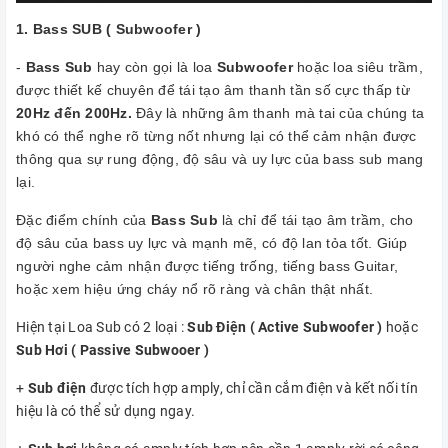
1. Bass SUB ( Subwoofer )
-
Bass Sub
hay còn gọi là loa
Subwoofer
hoặc loa siêu trầm,
được thiết kế chuyên để tái tạo âm thanh tần số cực thấp từ
20Hz đến 200Hz.
Đây là những âm thanh mà tai của chúng ta
khó có thể nghe rõ từng nốt nhưng lại có thể cảm nhận được
thông qua sự rung động, độ sâu và uy lực của bass sub mang
lại.
Đặc điểm chính của
Bass Sub
là chỉ để tái tạo âm trầm, cho
độ sâu của bass uy lực và mạnh mẽ, có độ lan tỏa tốt. Giúp
người nghe cảm nhận được tiếng trống, tiếng bass Guitar,
hoặc xem hiệu ứng cháy nổ rõ ràng và chân thật nhất.
Hiện tại Loa Sub có 2 loại :
Sub Điện ( Active Subwoofer )
hoặc
Sub Hơi ( Passive Subwooer )
+
Sub điện
được tích hợp amply, chỉ cần cắm điện và kết nối tín
hiệu là có thể sử dụng ngay.