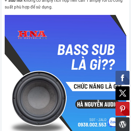
+
Sub hơi
không có amply tích hợp nên cần 1 amply rời có công
suất phù hợp để sử dụng.