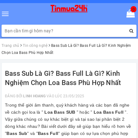
0
Toggle
navigation
Trang chủ
Tin công nghệ
Bass Sub Là Gì? Bass Full Là Gì? Kinh Nghiệm
Chọn Loa Bass Phù Hợp Nhất
Bass Sub Là Gì? Bass Full Là Gì? Kinh
Nghiệm Chọn Loa Bass Phù Hợp Nhất
ĐĂNG BỞI
LINH HOANG
VÀO LÚC 23/05/2025
Trong thế giới âm thanh, quý khách hàng và các bạn đã nghe
về cách gọi loa là "
Loa Bass SUB
" hoặc "
Loa Bass Full
".
Vậy giữa chúng có sự khác biệt gì và tại sao lại phân biệt 2
dòng khác nhau? Bài viết dưới đây sẽ giúp bạn hiểu rõ hơn về
"
Bass Sub
" và "
Bass Full
" giúp bạn có sự lựa chọn phù hợp