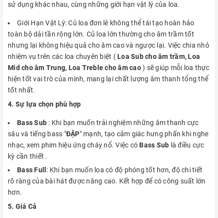
sử dụng khác nhau, cùng những giới hạn vật lý của loa.
Giới Hạn Vật Lý: Củ loa đơn lẻ không thể tái tạo hoàn hảo
toàn bộ dải tần rộng lớn. Củ loa lớn thường cho âm trầm tốt
nhưng lại không hiệu quả cho âm cao và ngược lại. Việc chia nhỏ
nhiệm vụ trên các loa chuyên biệt (
Loa Sub cho âm trầm, Loa
Mid cho âm Trung, Loa Treble cho âm cao
) sẽ giúp mỗi loa thực
hiện tốt vai trò của mình, mang lại chất lượng âm thanh tổng thể
tốt nhất.
4. Sự lựa chọn phù hợp
Bass Sub
: Khi bạn muốn trải nghiệm những âm thanh cực
sâu và tiếng bass "
ĐẬP
" mạnh, tạo cảm giác hưng phấn khi nghe
nhạc, xem phim hiệu ứng cháy nổ. Việc có
Bass Sub
là điều cực
kỳ cần thiết .
Bass Full
: Khi bạn muốn loa có độ phóng tốt hơn, độ chi tiết
rõ ràng của bài hát được nâng cao. Kết hợp để có công suất lớn
hơn.
5. Giá Cả