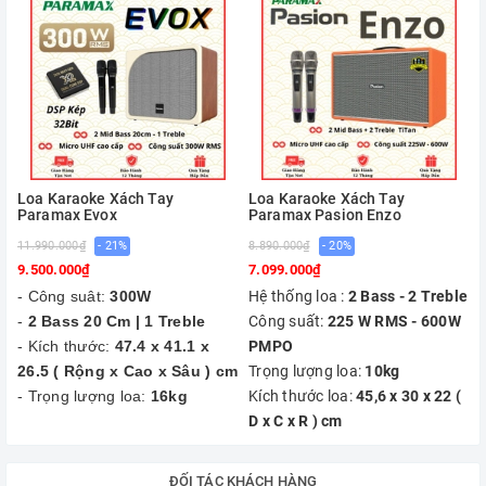
1. Cấu hình "Khủng": Hệ
Loa Karaoke Xách Tay
Loa Karaoke Xách Tay
Paramax Evox
Paramax Pasion Enzo
thống 2 Bass 25cm Nén HD
11.990.000₫
- 21%
8.890.000₫
- 20%
1
Cone và Treble Nén Công
9.500.000₫
7.099.000₫
- Công suât:
300W
Hệ thống loa :
2 Bass - 2 Treble
Nghệ HTD
(Hardened Titanium
-
2 Bass 20 Cm | 1 Treble
Công suất:
225 W RMS - 600W
Dome)
- Kích thước:
47.4 x 41.1 x
PMPO
26.5 ( Rộng x Cao x Sâu ) cm
Trọng lượng loa:
10kg
- Trọng lượng loa:
16kg
Kích thước loa:
45,6 x 30 x 22 (
Điểm khác biệt lớn nhất của Evox MAX chính là khả năng tái
D x C x R ) cm
tạo âm thanh chi tiết và uy lực nhờ hệ thống driver cao cấp.
ĐỐI TÁC KHÁCH HÀNG