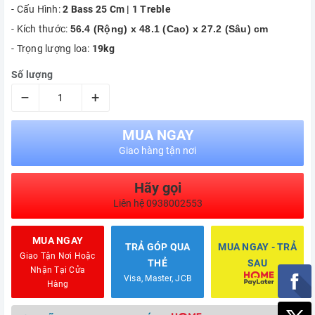
- Cấu Hình:
2 Bass 25 Cm | 1 Treble
- Kích thước:
56.4 (Rộng) x 48.1 (Cao) x 27.2 (Sâu) cm
- Trọng lượng loa:
19kg
Số lượng
–
+
MUA NGAY
Giao hàng tận nơi
Hãy gọi
Liên hệ 0938002553
MUA NGAY
TRẢ GÓP QUA
MUA NGAY - TRẢ
Giao Tận Nơi Hoặc
THẺ
SAU
Nhận Tại Cửa
Visa, Master, JCB
Hàng