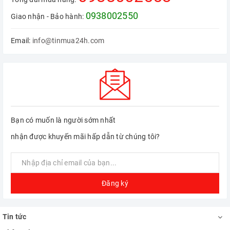
0938002550
Giao nhận - Bảo hành:
Email:
info@tinmua24h.com
Bạn có muốn là người sớm nhất
nhận được khuyến mãi hấp dẫn từ chúng tôi?
2. Sức mạnh xử lý vượt trội
Đăng ký
với Công nghệ Dual DSP 32-
bit
Tin tức