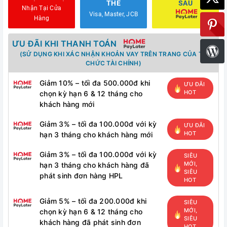
THẺ
SAU
Nhận Tại Cửa
Visa, Master, JCB
Hàng
ƯU ĐÃI KHI THANH TOÁN
(SỬ DỤNG KHI XÁC NHẬN KHOẢN VAY TRÊN TRANG CỦA TỔ
CHỨC TÀI CHÍNH)
Giảm 10% – tối đa 500.000đ khi
ƯU ĐÃI
HOT
chọn kỳ hạn 6 & 12 tháng cho
khách hàng mới
Giảm 3% – tối đa 100.000đ với kỳ
ƯU ĐÃI
HOT
hạn 3 tháng cho khách hàng mới
Giảm 3% – tối đa 100.000đ với kỳ
SIÊU
MỚI,
hạn 3 tháng cho khách hàng đã
SIÊU
phát sinh đơn hàng HPL
HOT
Giảm 5% – tối đa 200.000đ khi
SIÊU
MỚI,
chọn kỳ hạn 6 & 12 tháng cho
SIÊU
khách hàng đã phát sinh đơn
HOT