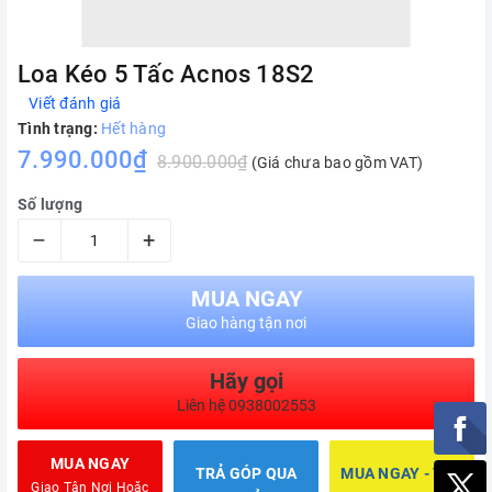
Loa Kéo 5 Tấc Acnos 18S2
Viết đánh giá
Tình trạng:
Hết hàng
7.990.000₫
8.900.000₫
(Giá chưa bao gồm VAT)
Số lượng
–
+
MUA NGAY
Giao hàng tận nơi
Hãy gọi
Liên hệ 0938002553
MUA NGAY
TRẢ GÓP QUA
MUA NGAY - TRẢ
Giao Tận Nơi Hoặc