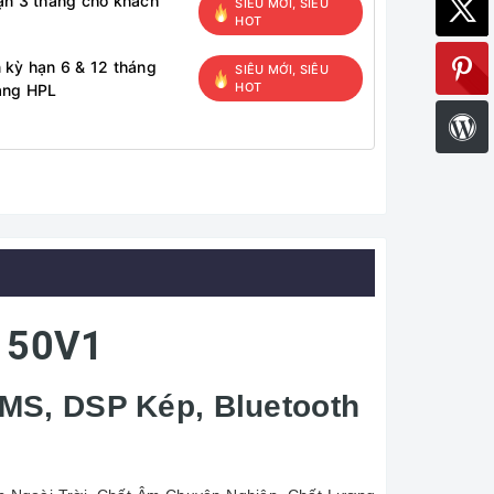
ạn 3 tháng cho khách
SIÊU MỚI, SIÊU
HOT
 kỳ hạn 6 & 12 tháng
SIÊU MỚI, SIÊU
HOT
àng HPL
x 50V1
MS, DSP Kép, Bluetooth