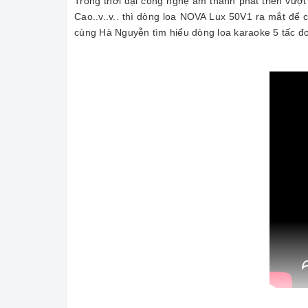
Trong thời đại công nghệ âm thanh phát triển vư
Cao..v..v.. thì dòng loa NOVA Lux 50V1 ra mắt để
cùng Hà Nguyễn tìm hiểu dòng loa karaoke 5 tấc đ