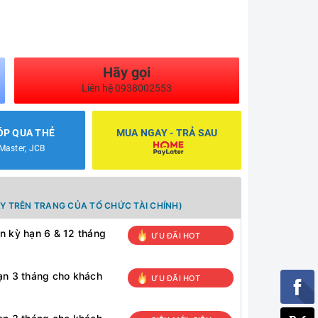
Hãy gọi
Liên hệ 0938002553
ÓP QUA THẺ
MUA NGAY - TRẢ SAU
 Master, JCB
Y TRÊN TRANG CỦA TỔ CHỨC TÀI CHÍNH)
n kỳ hạn 6 & 12 tháng
ƯU ĐÃI HOT
ạn 3 tháng cho khách
ƯU ĐÃI HOT