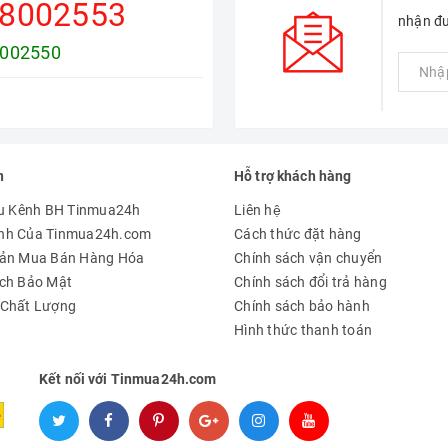
8002553
nhận đư
002550
n
Hỗ trợ khách hàng
ệu Kênh BH Tinmua24h
Liên hệ
nh Của Tinmua24h.com
Cách thức đặt hàng
oản Mua Bán Hàng Hóa
Chính sách vận chuyển
ch Bảo Mật
Chính sách đổi trả hàng
 Chất Lượng
Chính sách bảo hành
Hình thức thanh toán
 Loa Nova Lux 50V1
Kết nối với Tinmua24h.com
 Mid Carbon - 1 Super Treble
mang đến trải nghiệm âm thanh chuy
 không gian nhỏ không lo vấn đề hú rít gây chói tai mà còn có thể 