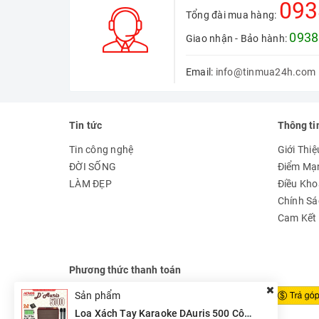
093
Tổng đài mua hàng:
0938
Giao nhận - Bảo hành:
Email:
info@tinmua24h.com
Tin tức
Thông ti
Tin công nghệ
Giới Thi
ĐỜI SỐNG
Điểm Mạ
LÀM ĐẸP
Điều Kh
Chính Sá
Cam Kết
1. Giới thiệu tổng quan
Phương thức thanh toán
Sản phẩm
Cấu hình 3 đường tiếng cao cấp :
1 Bass 50cm - 1
Loa Xách Tay Karaoke DAuris 500 Công Suất Lớn
căng và lực. Công nghệ
FPX
kháng hú giúp karaoke