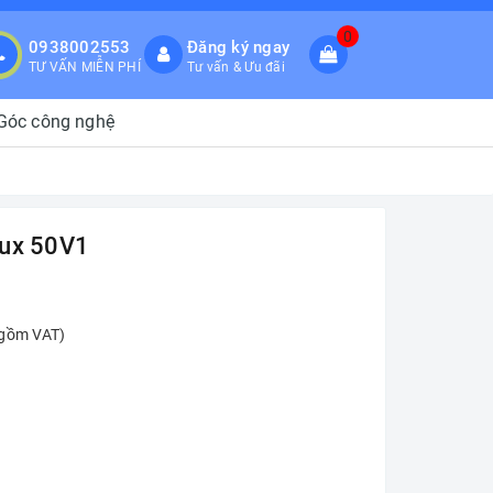
0
0938002553
Đăng ký ngay
TƯ VẤN MIỄN PHÍ
Tư vấn & Ưu đãi
Góc công nghệ
Lux 50V1
 gồm VAT)