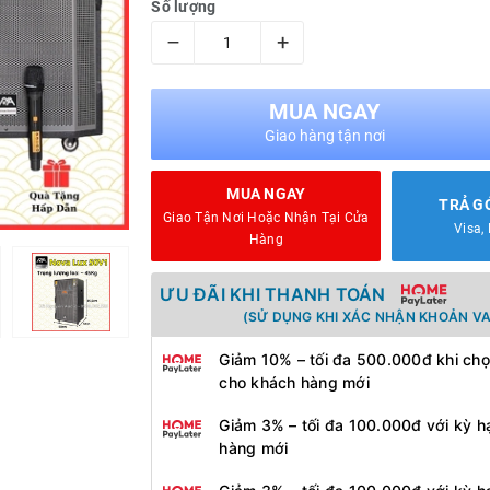
Số lượng
–
+
MUA NGAY
Giao hàng tận nơi
MUA NGAY
TRẢ G
Giao Tận Nơi Hoặc Nhận Tại Cửa
Visa,
Hàng
ƯU ĐÃI KHI THANH TOÁN
(SỬ DỤNG KHI XÁC NHẬN KHOẢN VA
Giảm 10% – tối đa 500.000đ khi chọ
cho khách hàng mới
Giảm 3% – tối đa 100.000đ với kỳ h
hàng mới