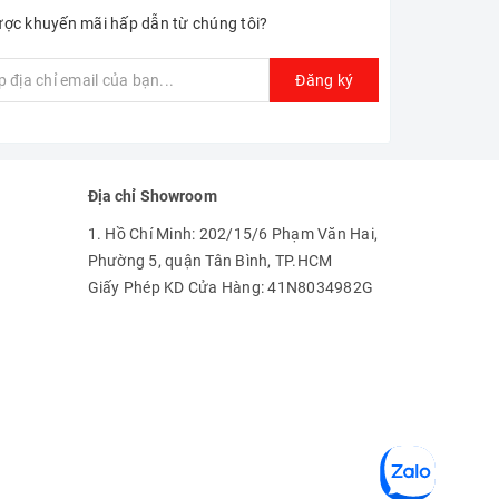
ợc khuyến mãi hấp dẫn từ chúng tôi?
Đăng ký
Địa chỉ Showroom
1. Hồ Chí Minh: 202/15/6 Phạm Văn Hai,
Phường 5, quận Tân Bình, TP.HCM
Giấy Phép KD Cửa Hàng: 41N8034982G
ên nghiệp và karaoke bùng nổ, nghe nhạc bass cực
ảnh hưởng đến loa và các củ loa. Bluetooth 6.0 thế