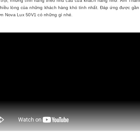
ợt trội, những tính năng theo nhu cầu của khách hàng như: Âm Tha
 chiều lòng của những khách hàng khó tính nhất. Đáp ứng được gần 
ơn Nova Lux 50V1 có những gì nhé.