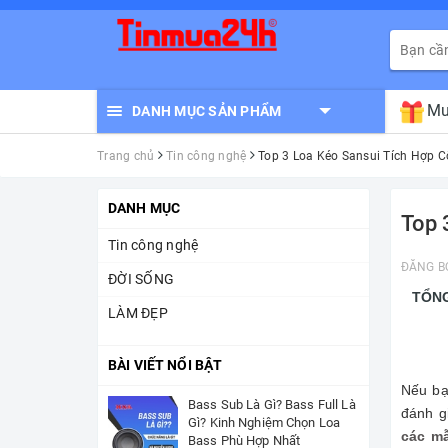
Mu
DANH MỤC SẢN PHẨM
Trang chủ
Tin công nghệ
Top 3 Loa Kéo Sansui Tích Hợp 
DANH MỤC
Top 
Tin công nghệ
ĐĂNG B
ĐỜI SỐNG
TỔNG
LÀM ĐẸP
BÀI VIẾT NỔI BẬT
Nếu bạ
Bass Sub Là Gì? Bass Full Là
đánh g
Gì? Kinh Nghiệm Chọn Loa
các mẫ
Bass Phù Hợp Nhất