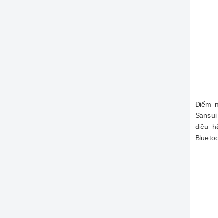
Điểm 
Sansui
điều h
Blueto