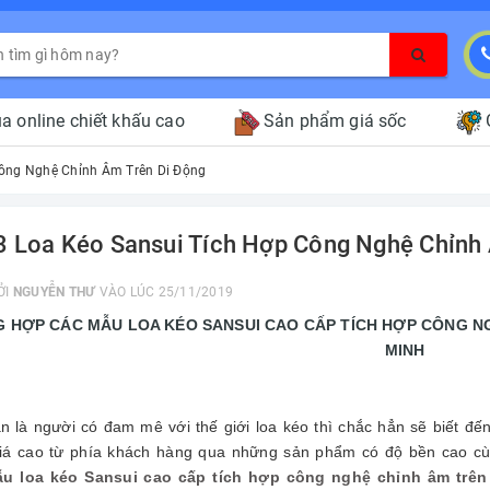
a online chiết khấu cao
Sản phẩm giá sốc
Công Nghệ Chỉnh Âm Trên Di Động
3 Loa Kéo Sansui Tích Hợp Công Nghệ Chỉnh
ỞI
NGUYỄN THƯ
VÀO LÚC 25/11/2019
 HỢP CÁC MẪU LOA KÉO SANSUI CAO CẤP TÍCH HỢP CÔNG NG
MINH
n là người có đam mê với thế giới loa kéo thì chắc hẳn sẽ biết đế
iá cao từ phía khách hàng qua những sản phẩm có độ bền cao cù
u loa kéo Sansui cao cấp tích hợp công nghệ chỉnh âm trên 