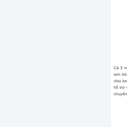
Cả 3 
sơn bó
chịu l
hỗ trợ 
chuyển 