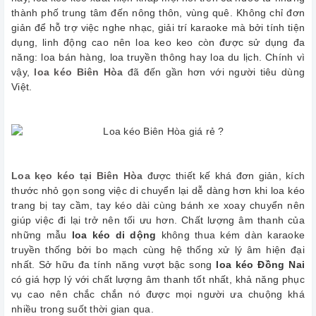
thành phố trung tâm đến nông thôn, vùng quê. Không chỉ đơn
giản để hỗ trợ việc nghe nhạc, giải trí karaoke mà bởi tính tiện
dụng, linh động cao nên loa keo keo còn được sử dụng đa
năng: loa bán hàng, loa truyền thông hay loa du lịch. Chính vì
vậy,
loa kéo Biên Hòa
đã đến gần hơn với người tiêu dùng
Việt.
Loa kẹo kéo tại Biên Hòa
được thiết kế khá đơn giản, kích
thước nhỏ gọn song việc di chuyển lại dễ dàng hơn khi loa kéo
trang bị tay cầm, tay kéo dài cùng bánh xe xoay chuyển nên
giúp việc đi lại trở nên tối ưu hơn. Chất lượng âm thanh của
những mẫu
loa kéo di dộng
không thua kém dàn karaoke
truyền thống bởi bo mạch cùng hệ thống xử lý âm hiện đại
nhất. Sở hữu đa tính năng vượt bậc song
loa kéo Đồng Nai
có giá hợp lý với chất lượng âm thanh tốt nhất, khả năng phục
vụ cao nên chắc chắn nó được mọi người ưa chuộng khá
nhiều trong suốt thời gian qua.