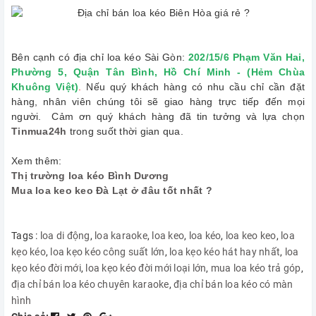
Bên cạnh có địa chỉ loa kéo Sài Gòn:
202/15/6 Phạm Văn Hai,
Phường 5, Quận Tân Bình, Hồ Chí Minh - (Hẻm Chùa
Khuông Việt)
.
Nếu quý khách hàng có nhu cầu chỉ cần đặt
hàng, nhân viên chúng tôi sẽ giao hàng trực tiếp đến mọi
người. Cảm ơn quý khách hàng đã tin tưởng và lựa chọn
Tinmua24h
trong suốt thời gian qua.
Xem thêm:
Thị trường loa kéo Bình Dương
Mua loa keo keo Đà Lạt ở đâu tốt nhất ?
Tags :
loa di động
,
loa karaoke
,
loa keo
,
loa kéo
,
loa keo keo
,
loa
kẹo kéo
,
loa kẹo kéo công suất lớn
,
loa kẹo kéo hát hay nhất
,
loa
kẹo kéo đời mới
,
loa kẹo kéo đời mới loại lớn
,
mua loa kéo trả góp
,
địa chỉ bán loa kéo chuyên karaoke
,
địa chỉ bán loa kéo có màn
hình