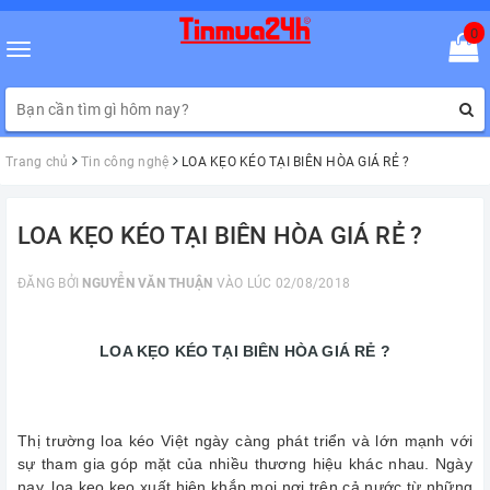
0
Toggle
navigation
Trang chủ
Tin công nghệ
LOA KẸO KÉO TẠI BIÊN HÒA GIÁ RẺ ?
LOA KẸO KÉO TẠI BIÊN HÒA GIÁ RẺ ?
ĐĂNG BỞI
NGUYỄN VĂN THUẬN
VÀO LÚC 02/08/2018
LOA KẸO KÉO TẠI BIÊN HÒA GIÁ RẺ ?
Thị trường loa kéo Việt ngày càng phát triển và lớn mạnh với
sự tham gia góp mặt của nhiều thương hiệu khác nhau. Ngày
nay, loa keo keo xuất hiện khắp mọi nơi trên cả nước từ những