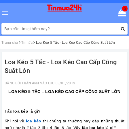
0
Toggle
navigation
Trang chủ
Tin tức
Loa Kéo 5 Tấc - Loa Kéo Cao Cấp Công Suất Lớn
Loa Kéo 5 Tấc - Loa Kéo Cao Cấp Công
Suất Lớn
ĐĂNG BỞI
TUẤN ANH
VÀO LÚC 08/05/2019
LOA KÉO 5 TẤC – LOA KÉO CAO CẤP CÔNG SUẤT LỚN
Tấc loa kéo là gì?
Khi nói về
loa kéo
thì chúng ta thường hay gặp những thuật
ngữ như là 2 tấc, 3 tấc, 4 tấc, 5 tấc. Vậy
tấc loa kéo
là gì?