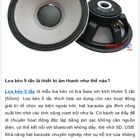
Loa kéo 5 tấc là thiết bị âm thanh như thế nào?
Loa kéo 5 tấc
là mẫu loa kéo có loa bass với kích thước 5 tấc
(50cm). Loa kéo 5 tấc thích hợp sử dụng cho các hoạt động
giải trí tổ chức sự kiện ngoài trời, hát karaoke gia đình công
suất lớn nhờ các tính năng vượt trội như là: Có bánh xe đẩy để
di chuyển hoạt động độc lập bằng pin sạc không cần nguồn
điện, có thể kết nối với bluetooth không dây, thẻ nhớ SD, USB.
Khả năng hát karaoke chuyên nghiệp nhờ sự hỗ trợ của những