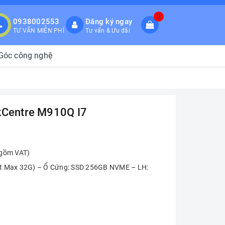
0
0938002553
Đăng ký ngay
TƯ VẤN MIỄN PHÍ
Tư vấn & Ưu đãi
Góc công nghệ
kCentre M910Q I7
 gồm VAT)
lot Max 32G) – Ổ Cứng: SSD 256GB NVME – LH: