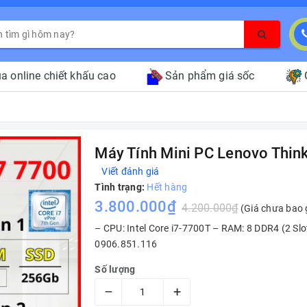
a online chiết khấu cao
Sản phẩm giá sốc
Máy Tính Mini PC Lenovo Thin
Viết đánh giá
Tình trạng:
Hết hàng
3.800.000₫
4.200.000₫
(Giá chưa bao
– CPU: Intel Core i7-7700T – RAM: 8 DDR4 (2 S
0906.851.116
Số lượng
–
+