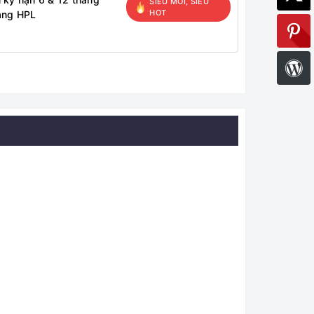
SIÊU MỚI, SIÊU
HOT
àng HPL