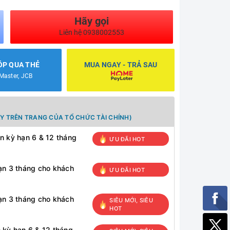
Hãy gọi
Liên hệ 0938002553
ÓP QUA THẺ
MUA NGAY - TRẢ SAU
 Master, JCB
Y TRÊN TRANG CỦA TỔ CHỨC TÀI CHÍNH)
n kỳ hạn 6 & 12 tháng
ƯU ĐÃI HOT
ạn 3 tháng cho khách
ƯU ĐÃI HOT
ạn 3 tháng cho khách
SIÊU MỚI, SIÊU
HOT
 kỳ hạn 6 & 12 tháng