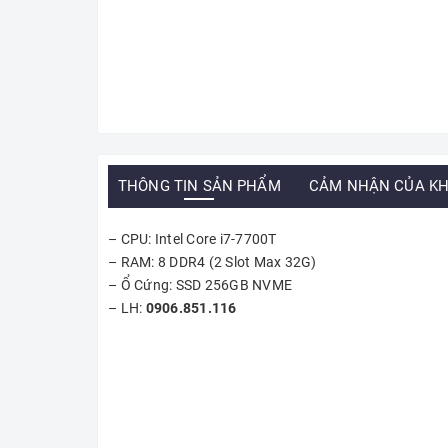
THÔNG TIN SẢN PHẨM
CẢM NHẬN CỦA K
– CPU: Intel Core i7-7700T
– RAM: 8 DDR4 (2 Slot Max 32G)
– Ổ Cứng: SSD 256GB NVME
– LH:
0906.851.116