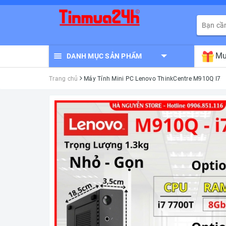
Mu
DANH MỤC SẢN PHẨM
Trang chủ
Máy Tính Mini PC Lenovo ThinkCentre M910Q I7